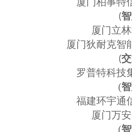
厦门柏事特
智
(
厦门立林
厦门狄耐克智
交
(
罗普特科技
(
智
福建环宇通
厦门万安
(
智